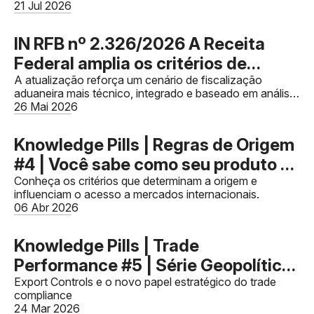
dedicada a compartilhar conhecimento especializado
21 Jul 2026
sobre comércio exteri
IN RFB nº 2.326/2026 A Receita
Federal amplia os critérios de
fiscalização sobre valor aduaneiro e
A atualização reforça um cenário de fiscalização
aduaneira mais técnico, integrado e baseado em análise
reforça a integração entre
de risco.
26 Mai 2026
compliance aduaneiro, financeiro e
tributário.
Knowledge Pills | Regras de Origem
#4 | Você sabe como seu produto se
torna originário?
Conheça os critérios que determinam a origem e
influenciam o acesso a mercados internacionais.
06 Abr 2026
Knowledge Pills | Trade
Performance #5 | Série Geopolítica
e o Novo Comércio Global - Artigo
Export Controls e o novo papel estratégico do trade
compliance
03
24 Mar 2026