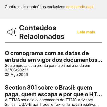
Confira mais conteúdos exclusivos
acessando aqui
.
Conteúdos
Leia mais
Relacionados
O cronograma com as datas de
entrada em vigor dos documentos
fiscais foi publicado, mas a falta de
Sua empresa está pronta para a primeira onda em
03/08/2026?
IBS e CBS não impedirão as
03 Ago 2026
validações dos documentos
Section 301 sobre o Brasil: quem
paga, quem escapa e por que o HTS
decide
A TTMS anuncia o lançamento do TTMS Advisory
Series | USA–Brazil Trade & Tax, uma nova iniciativa