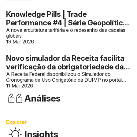
Knowledge Pills | Trade
Performance #4 | Série Geopolítica
e o Novo Comércio Global - Artigo
A nova arquitetura tarifária e o redesenho das cadeias
globais
02
19 Mar 2026
Novo simulador da Receita facilita
verificação da obrigatoriedade da
DUIMP
A Receita Federal disponibilizou o Simulador do
Cronograma de Uso Obrigatório da DUIMP no portal
Siscomex.
11 Mar 2026
Análises
Explorar
Insights