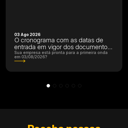
03 Ago 2026
O cronograma com as datas de
entrada em vigor dos documentos
fiscais foi publicado, mas a falta de
Sua empresa está pronta para a primeira onda
em 03/08/2026?
IBS e CBS não impedirão as
validações dos documentos