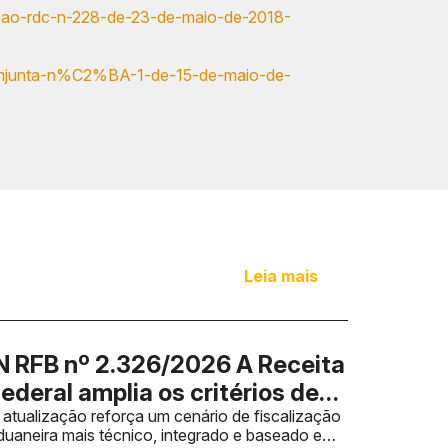
ucao-rdc-n-228-de-23-de-maio-de-2018-
-conjunta-n%C2%BA-1-de-15-de-maio-de-
Leia mais
N RFB nº 2.326/2026 A Receita
ederal amplia os critérios de
iscalização sobre valor
 atualização reforça um cenário de fiscalização
duaneira mais técnico, integrado e baseado em