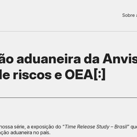
Sobre
ão aduaneira da Anvi
 riscos e OEA[:]
ossa série, a exposição do “
Time Release Study – Brasil
” qu
ção aduaneira no país.