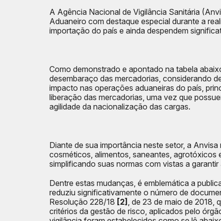
A Agência Nacional de Vigilância Sanitária (Anv
Aduaneiro com destaque especial durante a rea
importação do país e ainda despendem significa
Como demonstrado e apontado na tabela abaixo,
desembaraço das mercadorias, considerando des
impacto nas operações aduaneiras do país, princ
liberação das mercadorias, uma vez que possue
agilidade da nacionalização das cargas.
Diante de sua importância neste setor, a Anvis
cosméticos, alimentos, saneantes, agrotóxicos 
simplificando suas normas com vistas a garantir
Dentre estas mudanças, é emblemática a publi
reduziu significativamente o número de docume
Resolução 228/18
[2]
, de 23 de maio de 2018, 
critérios da gestão de risco, aplicados pelo órg
vigilância foram estabelecidos como se lê abaix