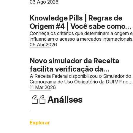
publicado, mas a falta de IBS e
03 Ago 2026
CBS não impedirão as
validações dos documentos
Knowledge Pills | Regras de
Origem #4 | Você sabe como
seu produto se torna originári
Conheça os critérios que determinam a origem e
influenciam o acesso a mercados internacionais
06 Abr 2026
Novo simulador da Receita
facilita verificação da
obrigatoriedade da DUIMP
A Receita Federal disponibilizou o Simulador do
Cronograma de Uso Obrigatório da DUIMP no
portal Siscomex.
11 Mar 2026
Análises
Explorar