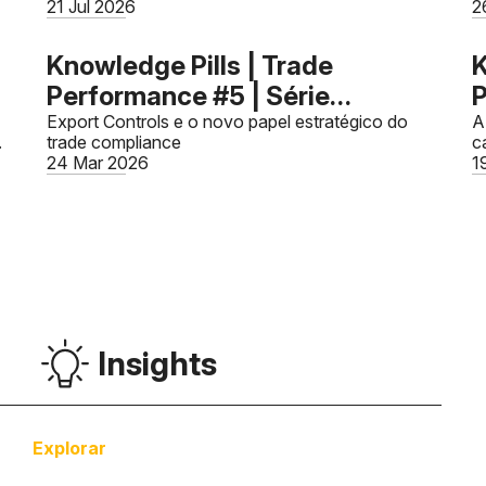
a
nova iniciativa dedicada a compartilhar
21 Jul 2026
a
2
i
conhecimento especializado sobre comércio
exteri
a
Knowledge Pills | Trade
K
t
Performance #5 | Série
P
o?
Geopolítica e o Novo Comércio
Export Controls e o novo papel estratégico do
G
A
.
trade compliance
c
Global - Artigo 03
G
24 Mar 2026
1
Insights
Explorar