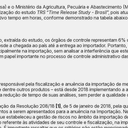
isa) e o Ministério da Agricultura, Pecuária e Abastecimento 
lização do estudo
TRS
“
Time Release Study - Brasil
”, pois a
tivo tempo em horas, conforme demonstrado na tabela abaixo,
 extraída do estudo, os órgãos de controle representam 6% 
de a chegada ao país até a entrega ao importador. Portanto,
ipalmente na importação, sem analisar a interferência que es
m papel importante no processo de controle administrativo da
a responsável pela fiscalização e anuência da importação de 
e dentre outros produtos – está desde 2018 implementando a 
 a redução de tempo de suas análises, sem perder a qualidade
cação da Resolução 208/18
[1]
, de 5 de janeiro de 2018, pela q
ntos a serem apresentados para a anuência na Importação. Ne
que estabeleceu a gestão de riscos no âmbito da importação d
ão referente às atividades de seu controle e fiscalização, na 
o. É importante ressaltar que os critérios não estão menciona