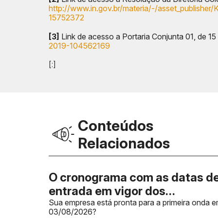
http://www.in.gov.br/materia/-/asset_publis
15752372
[3]
Link de acesso a Portaria Conjunta 01, de 1
2019-104562169
[:]
Conteúdos
Relacionados
O cronograma com as datas d
entrada em vigor dos
documentos fiscais foi
Sua empresa está pronta para a primeira onda 
03/08/2026?