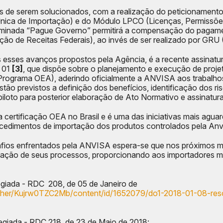
 de serem solucionados, com a realização do peticionamento
ca de Importação) e do Módulo LPCO (Licenças, Permissões,
nominada “Pague Governo” permitirá a compensação do pagam
 de Receitas Federais), ao invés de ser realizado por GRU 
 esses avanços propostos pela Agência, é a recente assinatu
a 01
[3]
, que dispõe sobre o planejamento e execução de proje
(Programa OEA), aderindo oficialmente a ANVISA aos trabalh
 previstos a definição dos benefícios, identificação dos risco
loto para posterior elaboração de Ato Normativo e assinatura 
ertificação OEA no Brasil e é uma das iniciativas mais agu
rocedimentos de importação dos produtos controlados pela Anv
esafios enfrentados pela ANVISA espera-se que nos próximos
ização de seus processos, proporcionando aos importadores ma
egiada - RDC 208, de 05 de Janeiro de
blisher/Kujrw0TZC2Mb/content/id/1652079/do1-2018-01-08-res
egiada - RDC 218, de 23 de Maio de 2018: