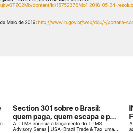
her/Kujrw0TZC2Mb/content/id/15752376/do1-2018-05-24-resol
5 de Maio de 2019:
http://www.in.gov.br/web/dou/-/portaria
e
Section 301 sobre o Brasil:
I
quem paga, quem escapa e por
F
em
que o HTS decide
A TTMS anuncia o lançamento do TTMS
f
A
Advisory Series | USA–Brazil Trade & Tax, uma
a