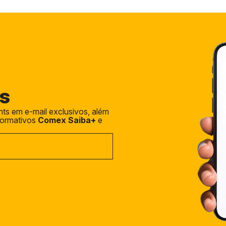
s
hts em e-mail exclusivos, além
nformativos
Comex Saiba+
e