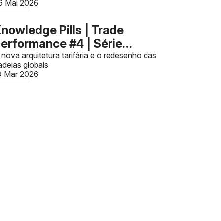
duaneiro e reforça a
nálise de risco.
6 Mai 2026
ntegração entre compliance
duaneiro, financeiro e
nowledge Pills | Trade
ributário.
erformance #4 | Série
eopolítica e o Novo Comércio
 nova arquitetura tarifária e o redesenho das
adeias globais
lobal - Artigo 02
9 Mar 2026