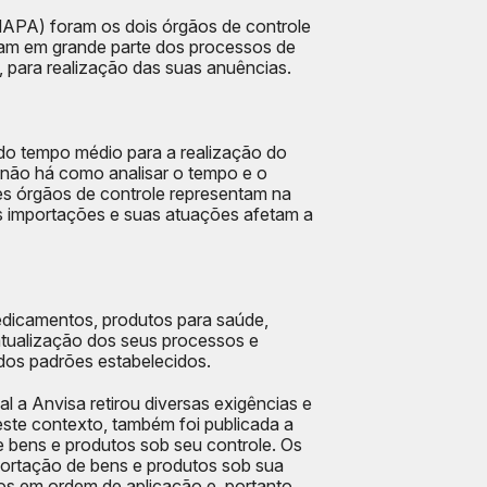
(MAPA) foram os dois órgãos de controle
tuam em grande parte dos processos de
 para realização das suas anuências.
do tempo médio para a realização do
 não há como analisar o tempo e o
tes órgãos de controle representam na
s importações e suas atuações afetam a
medicamentos, produtos para saúde,
atualização dos seus processos e
 dos padrões estabelecidos.
ual a Anvisa retirou diversas exigências e
ste contexto, também foi publicada a
e bens e produtos sob seu controle. Os
importação de bens e produtos sob sua
dos em ordem de aplicação e, portanto,