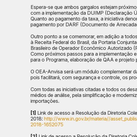
Espera-se que ambos gargalos estejam próximos
com a implementação da DUIMP (Declaração Úni
Quanto ao pagamento da taxa, a iniciativa de
pagamento por DARF (Documento de Arrecadação
Outro ponto a se comemorar, em adição a todos
à Receita Federal do Brasil, da Portaria Conjunt
Brasileiro de Operador Econômico Autorizado 
Como próximos passos para a implementação estão
para o Programa, elaboração de QAA e projeto pi
O OEA-Anvisa será um módulo complementar da c
pois facilitará, com segurança e controle, os p
Com todas as iniciativas citadas e todos os d
médios de análise, pela simplificação e modern
importações.
[1]
Link de acesso a Resolução da Diretoria Col
2018:
http://www.in.gov.br/materia//asset_pu
2018-1652075
[2]
Link de acesso a Resolução da Diretoria Col