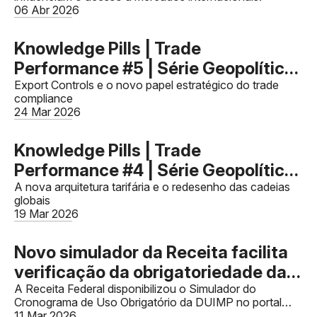
06 Abr 2026
Knowledge Pills | Trade
Performance #5 | Série Geopolítica
e o Novo Comércio Global - Artigo
Export Controls e o novo papel estratégico do trade
compliance
03
24 Mar 2026
Knowledge Pills | Trade
Performance #4 | Série Geopolítica
e o Novo Comércio Global - Artigo
A nova arquitetura tarifária e o redesenho das cadeias
globais
02
19 Mar 2026
Novo simulador da Receita facilita
verificação da obrigatoriedade da
DUIMP
A Receita Federal disponibilizou o Simulador do
Cronograma de Uso Obrigatório da DUIMP no portal
Siscomex.
11 Mar 2026