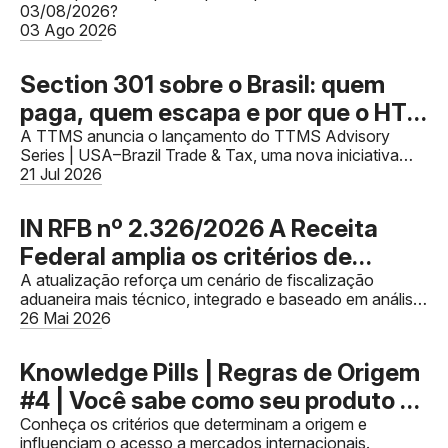
03/08/2026?
IBS e CBS não impedirão as
03 Ago 2026
validações dos documentos
Section 301 sobre o Brasil: quem
paga, quem escapa e por que o HTS
decide
A TTMS anuncia o lançamento do TTMS Advisory
Series | USA–Brazil Trade & Tax, uma nova iniciativa
dedicada a compartilhar conhecimento especializado
21 Jul 2026
sobre comércio exteri
IN RFB nº 2.326/2026 A Receita
Federal amplia os critérios de
fiscalização sobre valor aduaneiro e
A atualização reforça um cenário de fiscalização
aduaneira mais técnico, integrado e baseado em análise
reforça a integração entre
de risco.
26 Mai 2026
compliance aduaneiro, financeiro e
tributário.
Knowledge Pills | Regras de Origem
#4 | Você sabe como seu produto se
torna originário?
Conheça os critérios que determinam a origem e
influenciam o acesso a mercados internacionais.