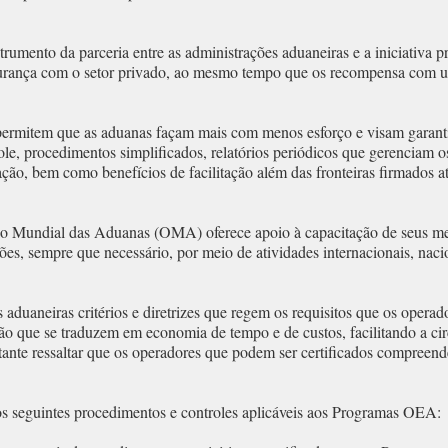
strumento da parceria entre as administrações aduaneiras e a iniciativa 
rança com o setor privado, ao mesmo tempo que os recompensa com uma 
ermitem que as aduanas façam mais com menos esforço e visam garanti
ole, procedimentos simplificados, relatórios periódicos que gerenciam 
utação, bem como benefícios de facilitação além das fronteiras firmados
ação Mundial das Aduanas (OMA) oferece apoio à capacitação de seus 
 sempre que necessário, por meio de atividades internacionais, nacion
duaneiras critérios e diretrizes que regem os requisitos que os opera
ão que se traduzem em economia de tempo e de custos, facilitando a cir
tante ressaltar que os operadores que podem ser certificados compreen
s seguintes procedimentos e controles aplicáveis aos Programas OEA: