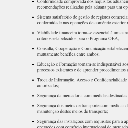
Conformidade comprovada dos requisitos aduaneir
recomendações realizadas pela aduana para um op
Sistema satisfatório de gestão de registos comerc
conformidade nas operações de comércio exterior r
Viabilidade financeira torna-se essencial à um c
critérios estabelecidos para o Programa OEA;
Consulta, Cooperação e Comunicação estabelecem u
mutuamente benéfica entre ambos;
Educação e Formação tornam-se indispensável aos
processos existentes e de aprender procedimentos a
Troca de Informação, Acesso e Confidencialidade es
autorizados;
Segurança da mercadoria com medidas destinadas a
Segurança dos meios de transporte com medidas des
manutenção destes meios de transporte;
Segurança das instalações com requisitos para a a
operações com comércio internacional de mercador