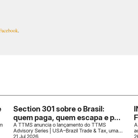
Facebook
.
e
Section 301 sobre o Brasil:
I
quem paga, quem escapa e por
F
em
que o HTS decide
A TTMS anuncia o lançamento do TTMS
f
A
Advisory Series | USA–Brazil Trade & Tax, uma
a
a
nova iniciativa dedicada a compartilhar
21 Jul 2026
a
2