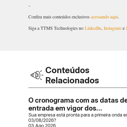
–
Confira mais conteúdos exclusivos
acessando aqui
.
Siga a TTMS Technologies no
LinkedIn
,
Instagram
e
Conteúdos
Relacionados
O cronograma com as datas d
entrada em vigor dos
documentos fiscais foi
Sua empresa está pronta para a primeira onda 
03/08/2026?
publicado, mas a falta de IBS e
03 Ago 2026