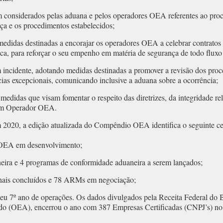
m considerados pelas aduana e pelos operadores OEA referentes ao pro
nça e os procedimentos estabelecidos;
medidas destinadas a encorajar os operadores OEA a celebrar contratos
a, para reforçar o seu empenho em matéria de segurança de todo fluxo 
 incidente, adotando medidas destinadas a promover a revisão dos proc
ias excepcionais, comunicando inclusive a aduana sobre a ocorrência;
edidas que visam fomentar o respeito das diretrizes, da integridade re
a um Operador OEA.
 2020, a edição atualizada do Compêndio OEA identifica o seguinte ce
 OEA em desenvolvimento;
eira e 4 programas de conformidade aduaneira a serem lançados;
ionais concluídos e 78 ARMs em negociação;
u 7º ano de operações. Os dados divulgados pela Receita Federal do 
o (OEA), encerrou o ano com 387 Empresas Certificadas (CNPJ’s) no 