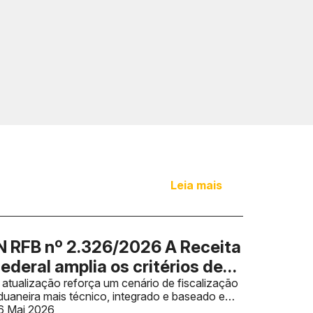
Leia mais
N RFB nº 2.326/2026 A Receita
ederal amplia os critérios de
iscalização sobre valor
 atualização reforça um cenário de fiscalização
duaneira mais técnico, integrado e baseado em
duaneiro e reforça a
nálise de risco.
6 Mai 2026