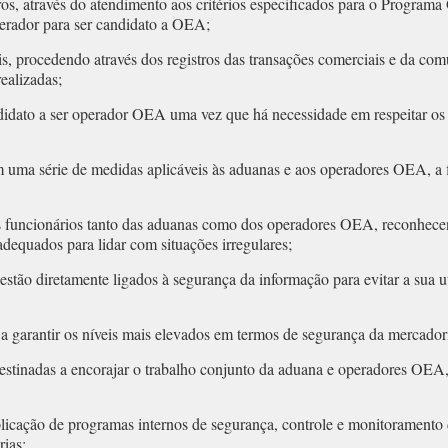
os, através do atendimento aos critérios especificados para o Progra
erador para ser candidato a OEA;
iais, procedendo através dos registros das transações comerciais e da 
ealizadas;
andidato a ser operador OEA uma vez que há necessidade em respeitar 
ma série de medidas aplicáveis às aduanas e aos operadores OEA, a f
 funcionários tanto das aduanas como dos operadores OEA, reconhece
dequados para lidar com situações irregulares;
tão diretamente ligados à segurança da informação para evitar a sua ut
 garantir os níveis mais elevados em termos de segurança da mercadori
tinadas a encorajar o trabalho conjunto da aduana e operadores OEA, g
plicação de programas internos de segurança, controle e monitoramento d
ias;