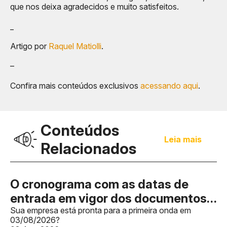
que nos deixa agradecidos e muito satisfeitos.
_
Artigo por
Raquel Matiolli
.
–
Confira mais conteúdos exclusivos
acessando aqui
.
Conteúdos
Leia mais
Relacionados
O cronograma com as datas de
entrada em vigor dos documentos
fiscais foi publicado, mas a falta de
Sua empresa está pronta para a primeira onda em
03/08/2026?
IBS e CBS não impedirão as