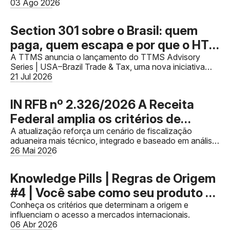
03 Ago 2026
validações dos documentos
Section 301 sobre o Brasil: quem
paga, quem escapa e por que o HTS
decide
A TTMS anuncia o lançamento do TTMS Advisory
Series | USA–Brazil Trade & Tax, uma nova iniciativa
dedicada a compartilhar conhecimento especializado
21 Jul 2026
sobre comércio exteri
IN RFB nº 2.326/2026 A Receita
Federal amplia os critérios de
fiscalização sobre valor aduaneiro e
A atualização reforça um cenário de fiscalização
aduaneira mais técnico, integrado e baseado em análise
reforça a integração entre
de risco.
26 Mai 2026
compliance aduaneiro, financeiro e
tributário.
Knowledge Pills | Regras de Origem
#4 | Você sabe como seu produto se
torna originário?
Conheça os critérios que determinam a origem e
influenciam o acesso a mercados internacionais.
06 Abr 2026