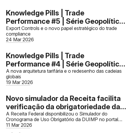
Knowledge Pills | Trade
Performance #5 | Série Geopolítica
e o Novo Comércio Global - Artigo
Export Controls e o novo papel estratégico do trade
compliance
03
24 Mar 2026
Knowledge Pills | Trade
Performance #4 | Série Geopolítica
e o Novo Comércio Global - Artigo
A nova arquitetura tarifária e o redesenho das cadeias
globais
02
19 Mar 2026
Novo simulador da Receita facilita
verificação da obrigatoriedade da
DUIMP
A Receita Federal disponibilizou o Simulador do
Cronograma de Uso Obrigatório da DUIMP no portal
Siscomex.
11 Mar 2026