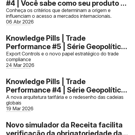
#4 | Você sabe como seu produto se
torna originário?
Conheça os critérios que determinam a origem e
influenciam o acesso a mercados internacionais.
06 Abr 2026
Knowledge Pills | Trade
Performance #5 | Série Geopolítica
e o Novo Comércio Global - Artigo
Export Controls e o novo papel estratégico do trade
compliance
03
24 Mar 2026
Knowledge Pills | Trade
Performance #4 | Série Geopolítica
e o Novo Comércio Global - Artigo
A nova arquitetura tarifária e o redesenho das cadeias
globais
02
19 Mar 2026
Novo simulador da Receita facilita
verificação da obrigatoriedade da