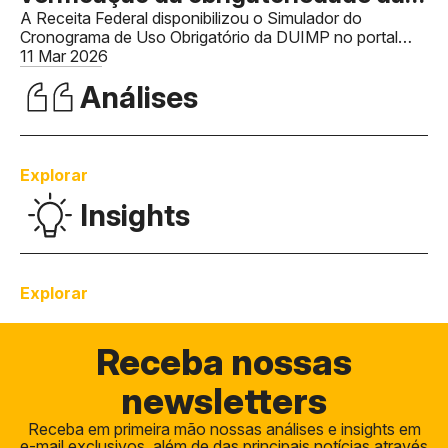
DUIMP
A Receita Federal disponibilizou o Simulador do
Cronograma de Uso Obrigatório da DUIMP no portal
Siscomex.
11 Mar 2026
Análises
Explorar
Insights
Explorar
Receba
nossas
newsletters
Receba em primeira mão nossas análises e insights em
e-mail exclusivos, além de das principais notícias através