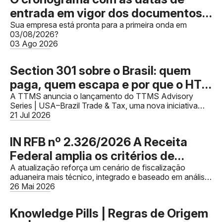
entrada em vigor dos documentos
fiscais foi publicado, mas a falta de
Sua empresa está pronta para a primeira onda em
03/08/2026?
IBS e CBS não impedirão as
03 Ago 2026
validações dos documentos
Section 301 sobre o Brasil: quem
paga, quem escapa e por que o HTS
decide
A TTMS anuncia o lançamento do TTMS Advisory
Series | USA–Brazil Trade & Tax, uma nova iniciativa
dedicada a compartilhar conhecimento especializado
21 Jul 2026
sobre comércio exteri
IN RFB nº 2.326/2026 A Receita
Federal amplia os critérios de
fiscalização sobre valor aduaneiro e
A atualização reforça um cenário de fiscalização
aduaneira mais técnico, integrado e baseado em análise
reforça a integração entre
de risco.
26 Mai 2026
compliance aduaneiro, financeiro e
tributário.
Knowledge Pills | Regras de Origem