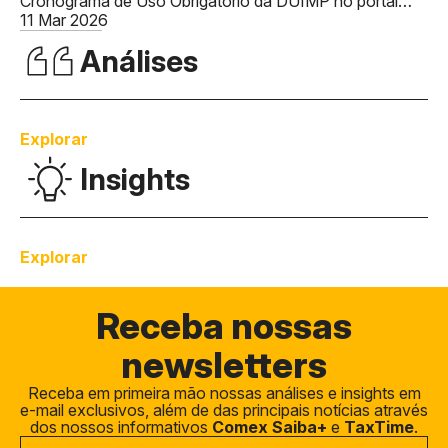
Cronograma de Uso Obrigatório da DUIMP no portal
Siscomex.
11 Mar 2026
Análises
Explorar
Insights
Explorar
Receba
nossas
newsletters
Receba em primeira mão nossas análises e insights em
e-mail exclusivos, além de das principais notícias através
dos nossos informativos
Comex Saiba+
e
TaxTime
.