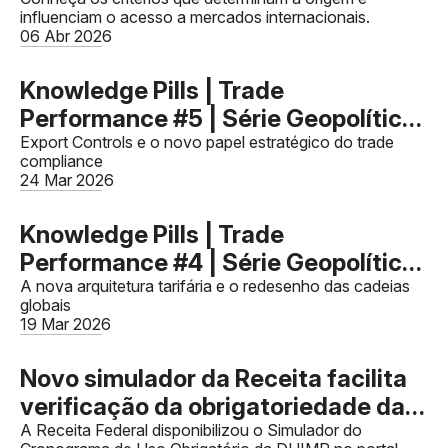
torna originário?
influenciam o acesso a mercados internacionais.
06 Abr 2026
Knowledge Pills | Trade
Performance #5 | Série Geopolítica
e o Novo Comércio Global - Artigo
Export Controls e o novo papel estratégico do trade
compliance
03
24 Mar 2026
Knowledge Pills | Trade
Performance #4 | Série Geopolítica
e o Novo Comércio Global - Artigo
A nova arquitetura tarifária e o redesenho das cadeias
globais
02
19 Mar 2026
Novo simulador da Receita facilita
verificação da obrigatoriedade da
DUIMP
A Receita Federal disponibilizou o Simulador do