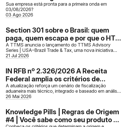
fiscais foi publicado, mas a falta de
Sua empresa está pronta para a primeira onda em
03/08/2026?
IBS e CBS não impedirão as
03 Ago 2026
validações dos documentos
Section 301 sobre o Brasil: quem
paga, quem escapa e por que o HTS
decide
A TTMS anuncia o lançamento do TTMS Advisory
Series | USA–Brazil Trade & Tax, uma nova iniciativa
dedicada a compartilhar conhecimento especializado
21 Jul 2026
sobre comércio exteri
IN RFB nº 2.326/2026 A Receita
Federal amplia os critérios de
fiscalização sobre valor aduaneiro e
A atualização reforça um cenário de fiscalização
aduaneira mais técnico, integrado e baseado em análise
reforça a integração entre
de risco.
26 Mai 2026
compliance aduaneiro, financeiro e
tributário.
Knowledge Pills | Regras de Origem
#4 | Você sabe como seu produto se
Conheça os critérios que determinam a origem e