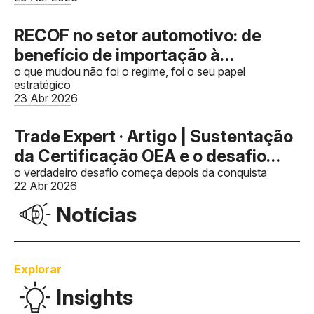
RECOF no setor automotivo: de
benefício de importação à
arquitetura de competitividade da
o que mudou não foi o regime, foi o seu papel
estratégico
cadeia e captura de créditos de PIS
23 Abr 2026
e Cofins
Trade Expert · Artigo | Sustentação
da Certificação OEA e o desafio
Pós-Certificação: Governança,
o verdadeiro desafio começa depois da conquista
22 Abr 2026
monitoramento contínuo e
Notícias
prevenção de perda de certificação
Explorar
Insights