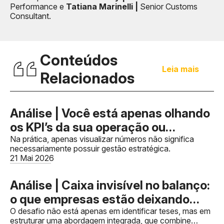
Performance
e
Tatiana Marinelli |
Senior Customs
Consultant.
Conteúdos
Leia mais
Relacionados
Análise | Você está apenas olhando
os KPI’s da sua operação ou
realmente transformando dados em
Na prática, apenas visualizar números não significa
necessariamente possuir gestão estratégica.
decisões?
21 Mai 2026
Análise | Caixa invisível no balanço:
o que empresas estão deixando
para trás antes da Reforma
O desafio não está apenas em identificar teses, mas em
estruturar uma abordagem integrada, que combine