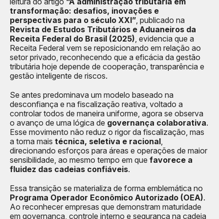
leitura do artigo
“A administração tributária em
transformação: desafios, inovações e
perspectivas para o século XXI”
, publicado na
Revista de Estudos Tributários e Aduaneiros da
Receita Federal do Brasil (2025)
, evidencia que a
Receita Federal vem se reposicionando em relação ao
setor privado, reconhecendo que a eficácia da gestão
tributária hoje depende de cooperação, transparência e
gestão inteligente de riscos.
Se antes predominava um modelo baseado na
desconfiança e na fiscalização reativa, voltado a
controlar todos de maneira uniforme, agora se observa
o avanço de uma lógica de
governança colaborativa
.
Esse movimento não reduz o rigor da fiscalização, mas
a torna mais
técnica, seletiva e racional
,
direcionando esforços para áreas e operações de maior
sensibilidade, ao mesmo tempo em que
favorece a
fluidez das cadeias confiáveis
.
Essa transição se materializa de forma emblemática no
Programa Operador Econômico Autorizado (OEA)
.
Ao reconhecer empresas que demonstram maturidade
em governança, controle interno e segurança na cadeia