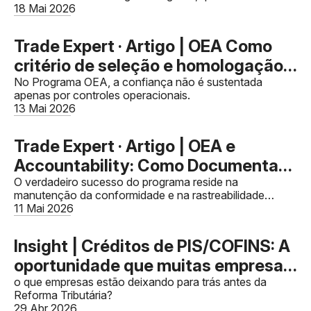
Tributária
profundidade técnica, governança e alinhamento com o
18 Mai 2026
negócio.
Trade Expert · Artigo | OEA Como
critério de seleção e homologação
de parceiros: A importância da
No Programa OEA, a confiança não é sustentada
apenas por controles operacionais.
conformidade na cadeia logística
13 Mai 2026
Trade Expert · Artigo | OEA e
Accountability: Como Documentar
Decisões Estratégicas e Proteger a
O verdadeiro sucesso do programa reside na
manutenção da conformidade e na rastreabilidade
Instituição por Meio de Registros e
decisória.
11 Mai 2026
Rastreabilidade Decisória
Insight | Créditos de PIS/COFINS: A
oportunidade que muitas empresas
ainda não capturaram
o que empresas estão deixando para trás antes da
Reforma Tributária?
29 Abr 2026