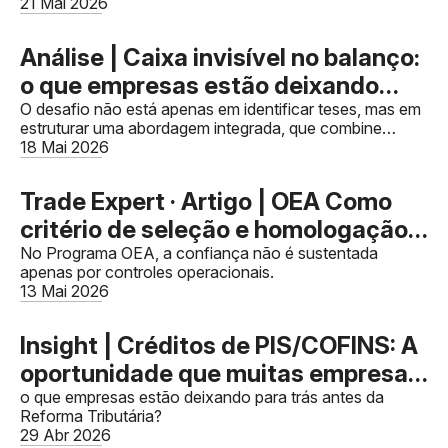
21 Mai 2026
Análise | Caixa invisível no balanço:
o que empresas estão deixando
para trás antes da Reforma
O desafio não está apenas em identificar teses, mas em
estruturar uma abordagem integrada, que combine
Tributária
profundidade técnica, governança e alinhamento com o
18 Mai 2026
negócio.
Trade Expert · Artigo | OEA Como
critério de seleção e homologação
de parceiros: A importância da
No Programa OEA, a confiança não é sustentada
apenas por controles operacionais.
conformidade na cadeia logística
13 Mai 2026
Insight | Créditos de PIS/COFINS: A
oportunidade que muitas empresas
ainda não capturaram
o que empresas estão deixando para trás antes da
Reforma Tributária?
29 Abr 2026