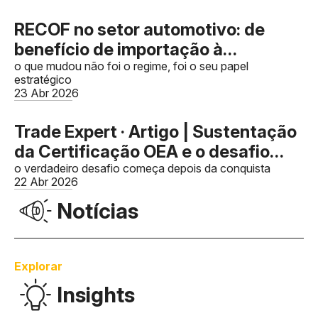
RECOF no setor automotivo: de
benefício de importação à
arquitetura de competitividade da
o que mudou não foi o regime, foi o seu papel
estratégico
cadeia e captura de créditos de PIS
23 Abr 2026
e Cofins
Trade Expert · Artigo | Sustentação
da Certificação OEA e o desafio
Pós-Certificação: Governança,
o verdadeiro desafio começa depois da conquista
22 Abr 2026
monitoramento contínuo e
Notícias
prevenção de perda de certificação
Explorar
Insights